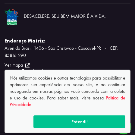
DESACELERE. SEU BEM MAIOR É A VIDA.
Endereço Matriz:
Avenida Brasil, 1406 - São Cristovão - Cascavel-PR
-
CEP:
85816-290
Ver mapa
Aviso de Texto Legal
Nós utilizamos cookies e outras tecnologias para possibilitar e
aprimorar sua experiência em nosso site, e ao continuar
navegando em nossas páginas você concorda com a coleta
e uso de cookies. Para saber mais, visite nossa
Política de
Privacidade
.
© Copyright 2026
AutoForce - Todos os direitos reservados.
Política de privacidade.
Entendi!