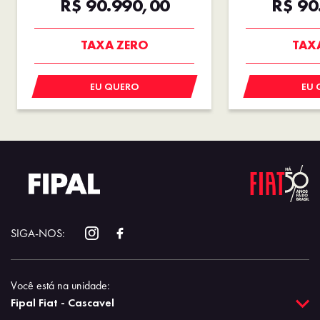
R$ 90.990,00
R$ 90
TAXA ZERO
TAX
EU QUERO
EU 
SIGA-NOS:
Você está na unidade:
Fipal Fiat - Cascavel