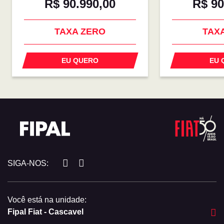
R$ 90.990,00
R$ 90
TAXA ZERO
TAX
EU QUERO
EU 
SIGA-NOS:
Você está na unidade:
Fipal Fiat - Cascavel