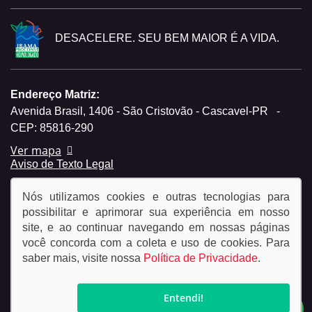
DESACELERE. SEU BEM MAIOR É A VIDA.
Endereço Matriz:
Avenida Brasil, 1406 - São Cristovão - Cascavel-PR
-
CEP: 85816-290
Ver mapa
Aviso de Texto Legal
Nós utilizamos cookies e outras tecnologias para
possibilitar e aprimorar sua experiência em nosso
site, e ao continuar navegando em nossas páginas
você concorda com a coleta e uso de cookies. Para
© Copyright 2026
saber mais, visite nossa
Política de Privacidade
.
AutoForce - Todos os direitos reservados.
Política de
privacidade.
Entendi!