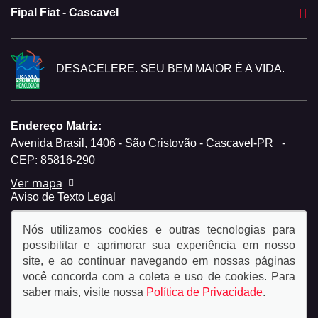
Fipal Fiat - Cascavel
DESACELERE. SEU BEM MAIOR É A VIDA.
Endereço Matriz:
Avenida Brasil, 1406 - São Cristovão - Cascavel-PR
-
CEP: 85816-290
Ver mapa
Aviso de Texto Legal
Nós utilizamos cookies e outras tecnologias para
possibilitar e aprimorar sua experiência em nosso
site, e ao continuar navegando em nossas páginas
você concorda com a coleta e uso de cookies. Para
© Copyright 2026
saber mais, visite nossa
Política de Privacidade
.
AutoForce - Todos os direitos reservados.
Política de