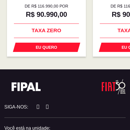
DE R$ 116.990,00 POR
DE R$ 11
R$ 90.990,00
R$ 90
TAXA ZERO
TAX
EU QUERO
EU 
SIGA-NOS:
Você está na unidade: