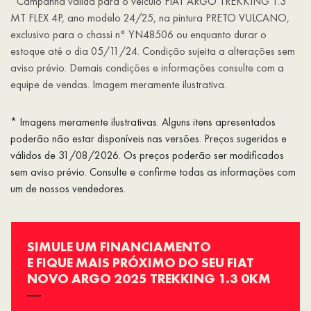
*Campanha válida para o veículo FIAT ARGO TREKKING 1.3
MT FLEX 4P, ano modelo 24/25, na pintura PRETO VULCANO,
exclusivo para o chassi n° YN48506 ou enquanto durar o
estoque até o dia 05/11/24. Condição sujeita a alterações sem
aviso prévio. Demais condições e informações consulte com a
equipe de vendas. Imagem meramente ilustrativa.
* Imagens meramente ilustrativas. Alguns itens apresentados
poderão não estar disponíveis nas versões. Preços sugeridos e
válidos de 31/08/2026. Os preços poderão ser modificados
sem aviso prévio. Consulte e confirme todas as informações com
um de nossos vendedores.
SIMULE UM FINANCIAMENTO
E FIQUE MAIS PRÓXIMO DO SEU FIAT
NOVO ARGO 2025 TREKKING 1.3 0KM