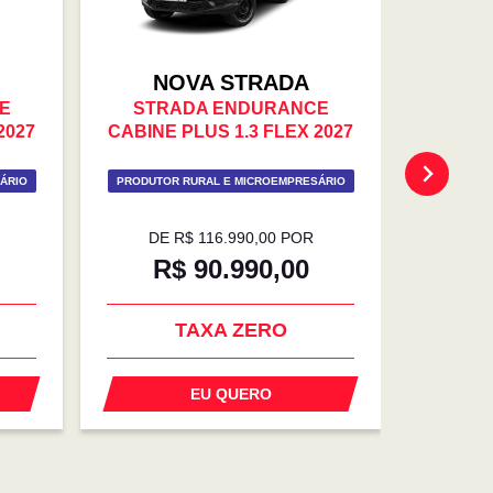
NOVA STRADA
N
E
STRADA ENDURANCE
STR
2027
CABINE PLUS 1.3 FLEX 2027
CABINE
ÁRIO
PRODUTOR RURAL E MICROEMPRESÁRIO
PRODUTOR
DE R$ 116.990,00 POR
DE 
R$ 90.990,00
R
TAXA ZERO
EU QUERO