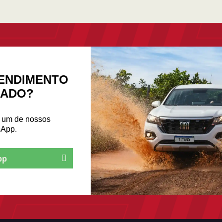
ENDIMENTO
ZADO?
m um de nossos
sApp.
pp